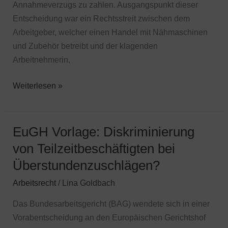
Annahmeverzugs zu zahlen. Ausgangspunkt dieser
Entscheidung war ein Rechtsstreit zwischen dem
Arbeitgeber, welcher einen Handel mit Nähmaschinen
und Zubehör betreibt und der klagenden
Arbeitnehmerin,
Weiterlesen »
EuGH Vorlage: Diskriminierung
EuGH
Vorlage:
von Teilzeitbeschäftigten bei
Diskriminierung
Überstundenzuschlägen?
von
Arbeitsrecht
/
Lina Goldbach
Teilzeitbeschäftigten
bei
Das Bundesarbeitsgericht (BAG) wendete sich in einer
Überstundenzuschlägen?
Vorabentscheidung an den Europäischen Gerichtshof