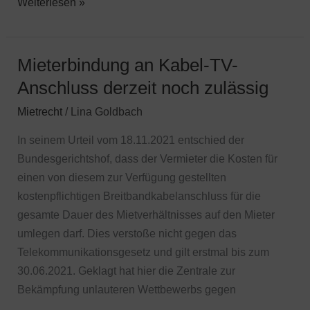
Weiterlesen »
Mieterbindung an Kabel-TV-
Mieterbindung
an
Anschluss derzeit noch zulässig
Kabel-
Mietrecht
/
Lina Goldbach
TV-
Anschluss
In seinem Urteil vom 18.11.2021 entschied der
derzeit
Bundesgerichtshof, dass der Vermieter die Kosten für
noch
einen von diesem zur Verfügung gestellten
zulässig
kostenpflichtigen Breitbandkabelanschluss für die
gesamte Dauer des Mietverhältnisses auf den Mieter
umlegen darf. Dies verstoße nicht gegen das
Telekommunikationsgesetz und gilt erstmal bis zum
30.06.2021. Geklagt hat hier die Zentrale zur
Bekämpfung unlauteren Wettbewerbs gegen