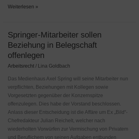
Weiterlesen »
Springer-Mitarbeiter sollen
Springer-
Mitarbeiter
Beziehung in Belegschaft
sollen
offenlegen
Beziehung
Arbeitsrecht
/
Lina Goldbach
in
Belegschaft
Das Medienhaus Axel Spring will seine Mitarbeiter nun
offenlegen
verpflichten, Beziehungen mit Kollegen sowie
Vorgesetzten gegenüber der Konzernspitze
offenzulegen. Dies habe der Vorstand beschlossen.
Anlass dieser Entscheidung ist die Affäre um Ex „Bild“-
Chefredakteur Julian Reichelt, welcher nach
wiederholten Vorwürfen zur Vermischung von Privatem
und Beruflichem von seinen Aufgaben entbunden