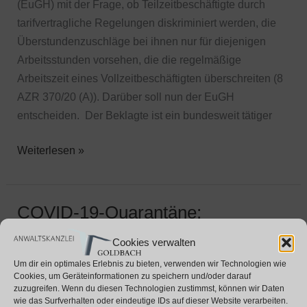
(EuGH) mit der Frage, ob Teilzeitbeschäftigte durch
tarifvertragliche Regelungen diskriminiert werden, die
Überstundenzuschläge bei ihnen nur für diejenigen
Arbeitsstunden vorsehen, die die regelmäßige
Arbeitszeit eines Vollzeitbeschäftigten überschreiten (8
AZR 370/20 (A)). Darüber soll nun der EuGH
entscheiden. Der Beklagte ist ein bundesweit tätiger
Weiterlesen »
COVID-19-Quarantäne:
COVID-
19-
Nichtanrechnung auf Urlaub nur
Cookies verwalten
Quarantäne:
mit ärztlicher
Um dir ein optimales Erlebnis zu bieten, verwenden wir Technologien wie
Nichtanrechnung
Arbeitsunfähigkeitsbescheinigung
Cookies, um Geräteinformationen zu speichern und/oder darauf
auf
zuzugreifen. Wenn du diesen Technologien zustimmst, können wir Daten
wie das Surfverhalten oder eindeutige IDs auf dieser Website verarbeiten.
Urlaub
Arbeitsrecht
/
Lina Goldbach