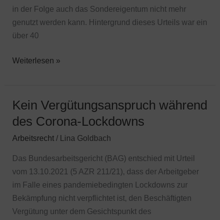
in der Folge auch das Sondereigentum nicht mehr
genutzt werden kann. Hintergrund dieses Urteils war ein
über 40
Weiterlesen »
Kein Vergütungsanspruch während
Kein
Vergütungsanspruch
des Corona-Lockdowns
während
Arbeitsrecht
/
Lina Goldbach
des
Corona-
Das Bundesarbeitsgericht (BAG) entschied mit Urteil
Lockdowns
vom 13.10.2021 (5 AZR 211/21), dass der Arbeitgeber
im Falle eines pandemiebedingten Lockdowns zur
Bekämpfung nicht verpflichtet ist, den Beschäftigten
Vergütung unter dem Gesichtspunkt des