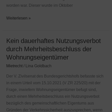
worden war. Dieser wurde im Oktober
Weiterlesen »
Kein dauerhaftes Nutzungsverbot
Kein
dauerhaftes
durch Mehrheitsbeschluss der
Nutzungsverbot
Wohnungseigentümer
durch
Mietrecht
/
Lina Goldbach
Mehrheitsbeschluss
der
Der V. Zivilsenat des Bundesgerichtshofs befasste sich
Wohnungseigentümer
in einem Urteil vom 15.10.2021 (V ZR 225/20) mit der
Frage, inwiefern Wohnungseigentümer befugt sind,
durch einen Mehrheitsbeschluss ein Nutzungsverbot
bezüglich des gemeinschaftlichen Eigentums aus
Gründen der Verkehrssicherheit auszusprechen, wenn