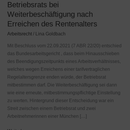
des
Betriebsrats bei
Betriebsrats
Weiterbeschäftigung nach
bei
Erreichen des Rentenalters
Weiterbeschäftigung
nach
Arbeitsrecht
/
Lina Goldbach
Erreichen
Mit Beschluss vom 22.09.2021 (7 ABR 22/20) entschied
des
das Bundesarbeitsgericht , dass beim Hinausschieben
Rentenalters
des Beendigungszeitpunkts eines Arbeitsverhältnisses,
welches wegen Erreichens einer tarifvertraglichen
Regelaltersgrenze enden würde, der Betriebsrat
mitbestimmen darf. Die Weiterbeschäftigung sei dann
wie eine erneute, mitbestimmungspflichtige Einstellung
zu werten. Hintergrund dieser Entscheidung war ein
Streit zwischen einem Betriebsrat und zwei
Arbeitnehmerinnen einer München […]