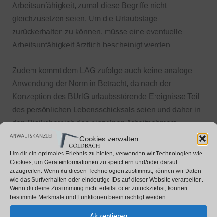
Arbeitsunfähigkeit, zumal diese Begriffe nicht
gleichzusetzen seien. Um die Urlaubstage
zurückerhalten zu können, müsse eine eventuelle
Arbeitsunfähigkeit ärztlich bescheinigt werden.
Zudem kommt dem LAG zufolge auch keine analoge
Anwendung der Norm in Betracht, da nach der
Konzeption des BUrlG urlaubsstörende Ereignisse Teil
des persönlichen Lebensschicksals seien und daher in
den Risikobereich des einzelnen Arbeitnehmers
gehören. Zur analogen Anwendung müsse jede Covid-
Cookies verwalten
19-Infektion auch zu einer Erkrankung führen, wobei
Um dir ein optimales Erlebnis zu bieten, verwenden wir Technologien wie
dies bei symptomlosen Verläufen ohnehin nicht
Cookies, um Geräteinformationen zu speichern und/oder darauf
zuzugreifen. Wenn du diesen Technologien zustimmst, können wir Daten
gegeben ist.
wie das Surfverhalten oder eindeutige IDs auf dieser Website verarbeiten.
Wenn du deine Zustimmung nicht erteilst oder zurückziehst, können
bestimmte Merkmale und Funktionen beeinträchtigt werden.
←
Vorheriger Beitrag
Nächster Beitrag
→
Akzeptieren