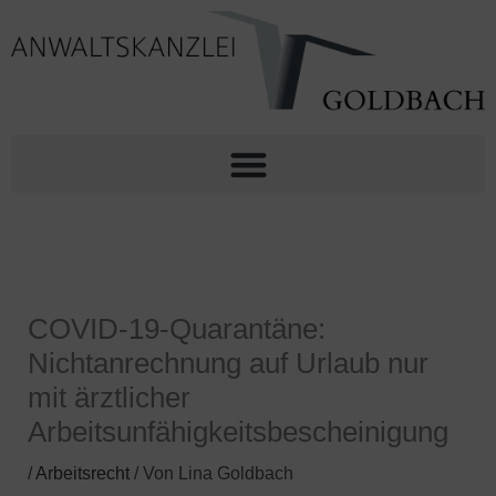
Zum
S
Inhalt
u
springen
c
h
e
n
COVID-19-Quarantäne:
Nichtanrechnung auf Urlaub nur
mit ärztlicher
Arbeitsunfähigkeitsbescheinigung
/
Arbeitsrecht
/ Von
Lina Goldbach